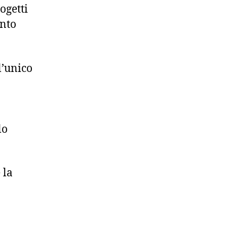
ogetti
anto
l’unico
lo
 la