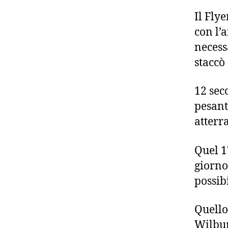
Il Flye
con l’a
necessa
staccò 
12 sec
pesant
atterr
Quel 1
giorno
possibi
Quello 
Wilbur