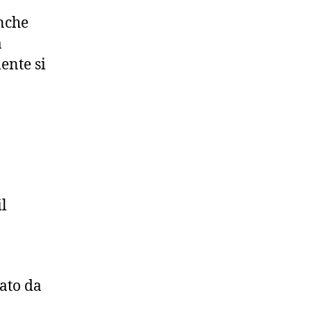
anche
a
mente si
il
tato da