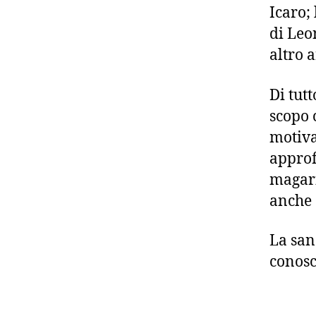
Icaro; 
di Leon
altro 
Di tut
scopo 
motiva
approf
magari
anche 
La san
conosc