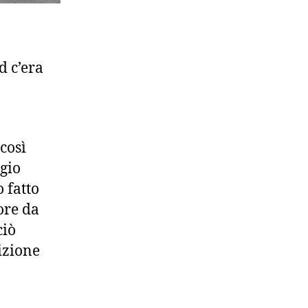
d c’era
 così
gio
 fatto
ore da
ciò
izione