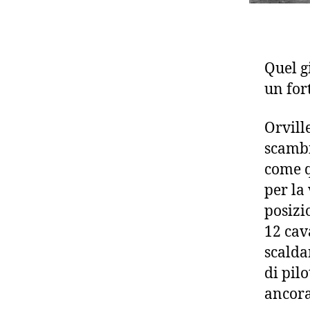
Quel g
un for
Orvill
scambia
come q
per la
posizi
12 cava
scalda
di pil
ancora