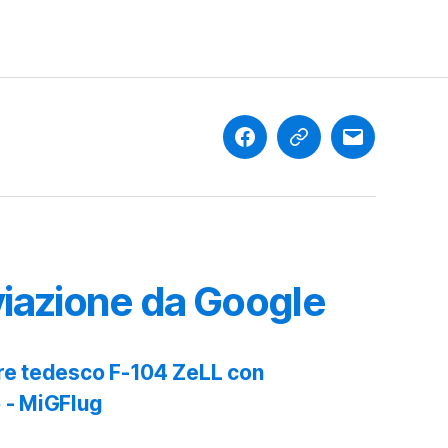
Facebook
Contatti
mail
iazione da Google
llare tedesco F-104 ZeLL con
o - MiGFlug