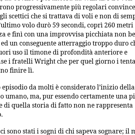
arono progressivamente più regolari convinc
li scettici che si trattava di voli e non di semp
 L’ultimo volo durò 59 secondi, coprì 260 metri 
za e finì con una improvvisa picchiata non b
a ed un conseguente atterraggio troppo duro c
uori uso il timone di profondità anteriore e
se i fratelli Wright che per quel giorno i tenta
o finire lì.
 episodio da molti è considerato l’inizio della
lo umano, ma, pur essendo certamente una pi
e di quella storia di fatto non ne rappresenta
o.
i sono stati i sogni di chi sapeva sognare; il 