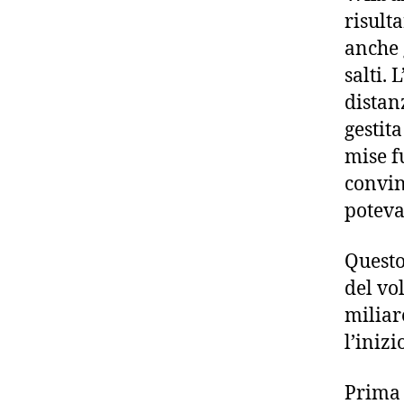
risult
anche g
salti.
distan
gestit
mise f
convin
potevan
Questo
del vo
miliar
l’inizi
Prima c