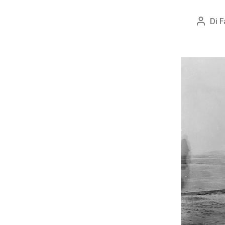
Di
F
Autor
artico