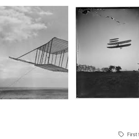
First 
Tag