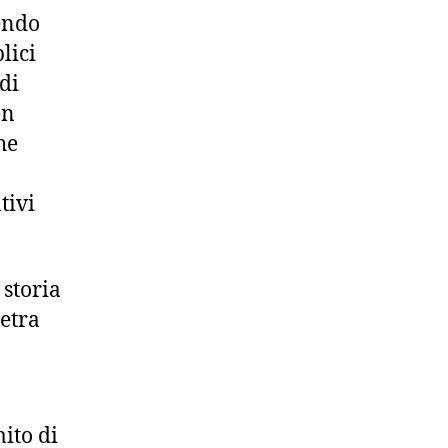
endo
lici
di
en
he
tivi
 storia
etra
mito di