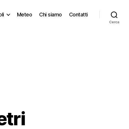
li
Meteo
Chi siamo
Contatti
Cerca
tri