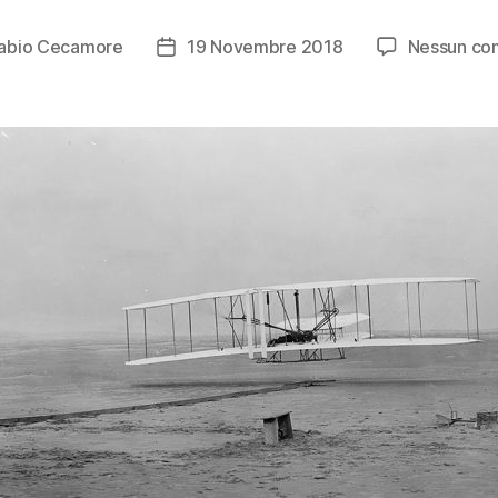
abio Cecamore
19 Novembre 2018
Nessun c
e
Data
lo
dell'articolo